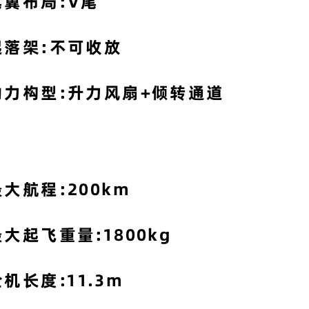
尾翼布局:V尾
起落架:不可收放
动力构型:升力风扇+倾转通道
最大航程:200km
最大起飞重量:1800kg
机长度:11.3m