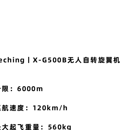
eching丨X-G500B无人自转旋翼机
升限：6000m
巡航速度：120km/h
最大起飞重量：560kg